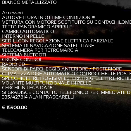
BIANCO METALLIZZATO
Accessori
AUTOVETTURA IN OTTIME CONDIZIONI!!!
VETTURA CON MOTORE SOSTITUITO SU CONTACHILOMET
TETTO PANORAMICO APRIBILE
CAMBIO AUTOMATICO
INTERNO IN PELLE
SEDILI CON REGOLAZIONE ELETTRICA PARZIALE
SISTEMA DI NAVIGAZIONE SATELLITARE
TELECAMERA PER RETROMARCIA
SISTEMA BLETOOTH
CRUISE CONTROL
RADIO CD
SENSORI DI PARCHEGGIO ANTERIORE / POSTERIORE
CLIMATIZZATORE AUTOMATICO CON BOCCHETTE POST
SPECCHIETTI RETROVISIVI ESTERNI REG. ELETTR.E RICHI
VOLANTE MULTIFUNZIONALE IN PELLE
CERCHI IN LEGA DA 18"
SI GRADISCE CONTATTO TELEFONICO PER IMMEDIATE 
335/427814 ALAN FRASCARELLI
€ 15900.00