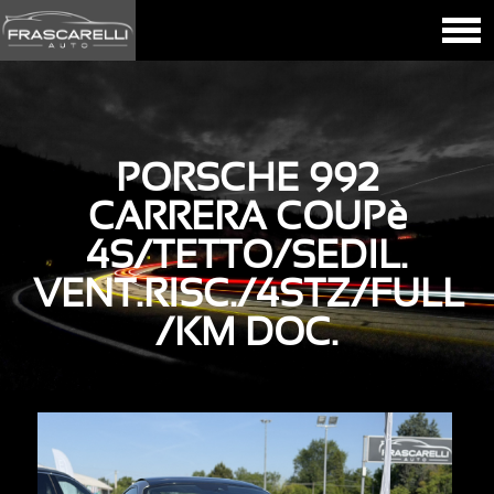
PORSCHE 992
CARRERA COUPè
4S/TETTO/SEDIL.
VENT.RISC./4STZ/FULL
/KM DOC.