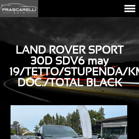
LAND ROVER SPORT
30D SDV6 may
19/TETTO/STUPENDA/K
DOC./TOTAL BLACK